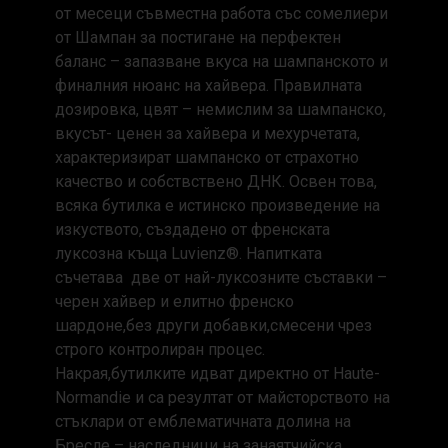
от месеци съвместна работа със сомелиери
от Шампан за постигане на перфектен
баланс – запазване вкуса на шампанското и
финалния нюанс на хайвера. Правилната
дозировка, цвят – немислим за шампанско,
вкусът- ценен за хайвера и мехурчетата,
характеризират шампанско от страхотно
качество и собствствено ДНК. Освен това,
всяка бутилка е истинско произведение на
изкуството, създадено от френската
луксозна къща Luvienz®. Напитката
съчетава две от най-луксозните съставки –
черен хайвер и елитно френско
шардоне,без други добавки,смесени чрез
строго контролиран процес.
Накрая,бутилките идват директно от Haute-
Normandie и са резултат от майсторството на
стъклари от емблематичната долина на
Бресле – наследници на занаятчийска