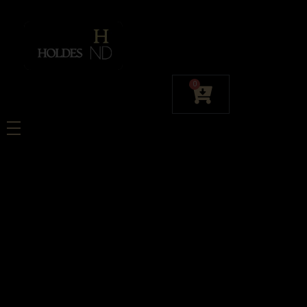
Holdes ND
Luvienz® Caviar Edition Paris- ексклузивен портал за първото в света тъмно шампанско, обогатено с хайвер.
0
Luvienz® Caviar
Шампанско,
обогатено с
черен хайвер