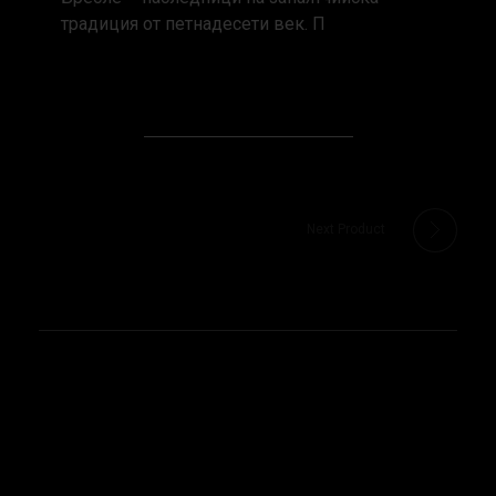
традиция от петнадесети век. П
Next Product
Holdes ND
Luvienz® Caviar Edition Paris- ексклузивен портал за първото в света тъмно шампанско, обогатено с хайвер.