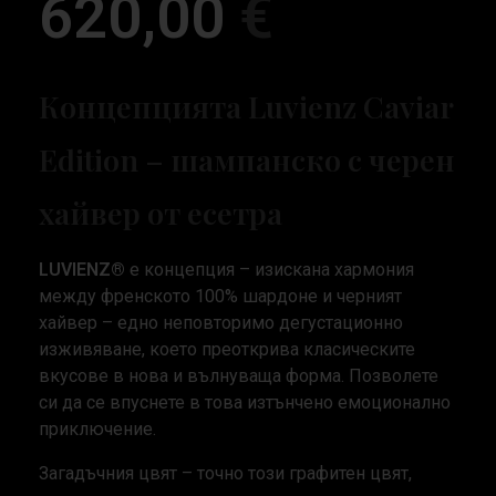
620,00
€
Концепцията Luvienz Caviar
Edition – шампанско с черен
хайвер от есетра
LUVIENZ®
е концепция – изискана хармония
между френското 100% шардоне и черният
хайвер – едно неповторимо дегустационно
изживяване, което преоткрива класическите
вкусове в нова и вълнуваща форма. Позволете
си да се впуснете в това изтънчено емоционално
приключение.
Загадъчния цвят – точно този графитен цвят,