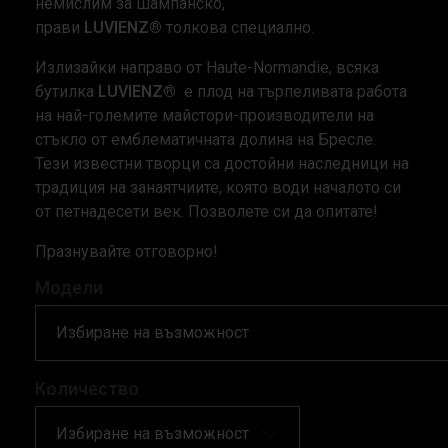
немислим за шампанско,
прави
LUVIENZ®
толкова специално.
Излизайки направо от Haute-Normandie, всяка
бутилка
LUVIENZ®
е плод на търпеливата работа
на най-големите майстори-производители на
стъкло от емблематичната долина на Бресле.
Тези известни творци са достойни наследници на
традиция на занаятчиите, която води началото си
от петнадесети век. Позволете си да опитате!
Празнувайте отговорно!
Модели
Количество