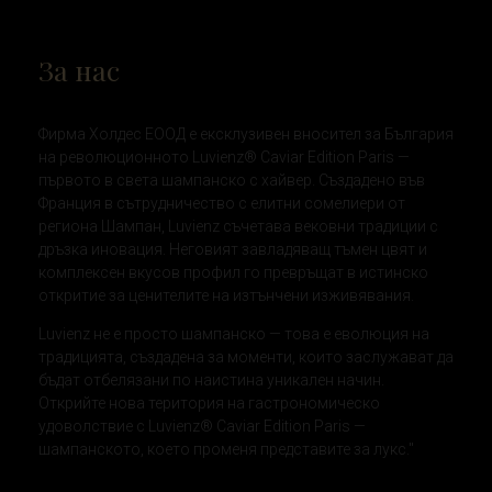
За нас
Фирма Холдес ЕООД е ексклузивен вносител за България
на революционното Luvienz® Caviar Edition Paris —
първото в света шампанско с хайвер. Създадено във
Франция в сътрудничество с елитни сомелиери от
региона Шампан, Luvienz съчетава вековни традиции с
дръзка иновация. Неговият завладяващ тъмен цвят и
комплексен вкусов профил го превръщат в истинско
откритие за ценителите на изтънчени изживявания.
Luvienz не е просто шампанско — това е еволюция на
традицията, създадена за моменти, които заслужават да
бъдат отбелязани по наистина уникален начин.
Открийте нова територия на гастрономическо
удоволствие с Luvienz® Caviar Edition Paris —
шампанското, което променя представите за лукс."