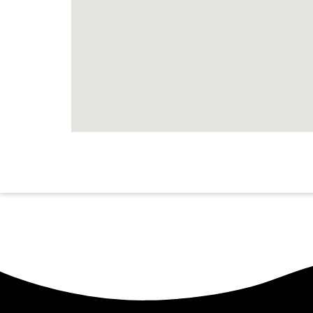
Имате ли навърш