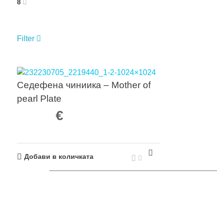
8
Filter
Showing the single result
АРХИВ
Седефена чиниика – Mother of
pearl Plate
юни 2026
май 2025
27,00
€
март 202
ПОСЛЕДНИ ПУБЛИКАЦИИ
февруари
януари 2
ноември 
Luvienz Caviar Paris-човешко
Добави в количката
постижение в света на традиционните
напитки!
Харесвай да празнуваш всичко!
КАТЕГОР
Шампанско Luvienz Caviar Edition
UNCATEG
Шампанско Luvienz Caviar-