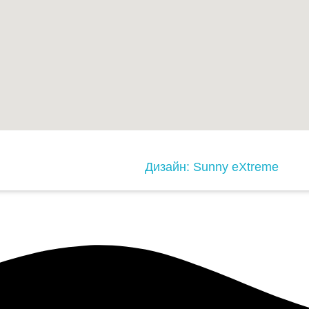
© 2026 Holdes ND |
Дизайн: Sunny eXtreme
ени 18 години?