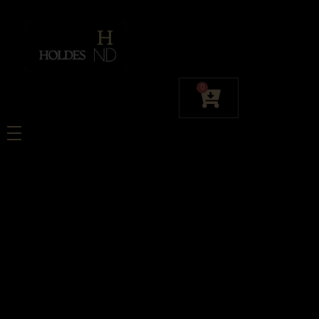
Holdes ND
Luvienz® Caviar Edition Paris- ексклузивен портал за първото в света тъмно шампанско, обогатено с хайвер.
0
Седефът e
издръжлив
естествен
материал
изпозлван за