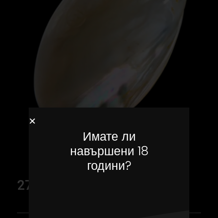
Имате ли
навършени 18
години?
Седефена чиниика – Mother of pearl Plate
27,00
€