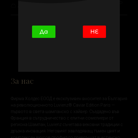
Добави в количката
Да
НЕ
Holdes ND
Luvienz® Caviar Edition Paris- ексклузивен портал за първото в света тъмно шампанско, обогатено с хайвер.
За нас
Фирма Холдес ЕООД е ексклузивен вносител за България
на революционното Luvienz® Caviar Edition Paris —
първото в света шампанско с хайвер. Създадено във
Франция в сътрудничество с елитни сомелиери от
региона Шампан, Luvienz съчетава вековни традиции с
дръзка иновация. Неговият завладяващ тъмен цвят и
комплексен вкусов профил го превръщат в истинско