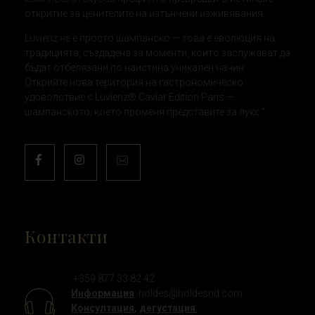
откритие за ценителите на изтънчени изживявания.
Luvienz не е просто шампанско — това е еволюция на
традицията, създадена за моменти, които заслужават да
бъдат отбелязани по наистина уникален начин.
Открийте нова територия на гастрономическо
удоволствие с Luvienz® Caviar Edition Paris —
шампанското, което променя представите за лукс."
Контакти
+359 877 33 82 42
Информация
:
holdes@holdesnd.com
Консултация
,
дегустация
: